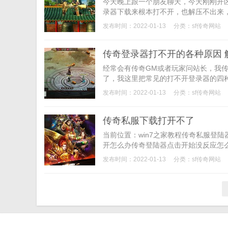
今天晚上跟一个朋友聊天，今天刚刚开
录器下载来根本打不开，也解压不出来，
发布时间：2022-01-13
分类：
sf传奇网站
传奇登录器打不开的各种原因 
经常会有传奇GM或者玩家问站长，我
了，我这里把常见的打不开登录器的四种
发布时间：2022-01-13
分类：
sf传奇网站
传奇私服下载打开不了
当前位置：win7之家教程传奇私服登
开怎么办传奇登陆器点击开始没反应怎么解决发
发布时间：2022-01-13
分类：
sf传奇网站