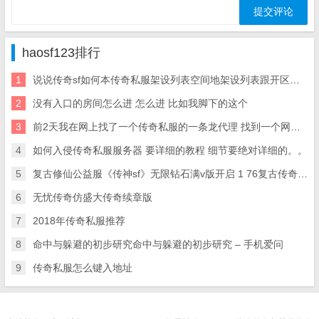
haosf123排行
1
说说传奇sf如何本传奇私服架设列表空间地架设列表跟开区网站
2
没有入口的房间怎么进 怎么进 比如我脚下的这个
3
前2天我在网上找了一个传奇私服的一条龙代理 找到一个网站。传奇一条龙 但是被骗了 1900元
4
如何入侵传奇私服服务器 要详细的教程 细节要绝对详细的。。
5
复古修仙公益服《传神sf》无限钻石满v版开启 1 76复古传奇SF 超变 满V 无限元宝服 300 爆神
6
无忧传奇仿盛大传奇续章版
7
2018年传奇私服推荐
8
命中与躲避的初步研究命中与躲避的初步研究 – 手机爱问
9
传奇私服怎么键入地址