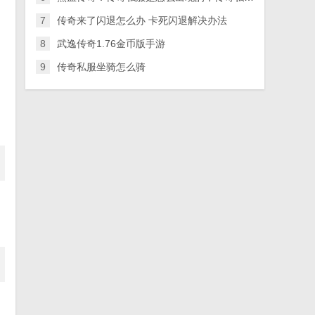
7
传奇来了闪退怎么办 卡死闪退解决办法
8
武逸传奇1.76金币版手游
9
传奇私服坐骑怎么骑